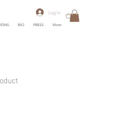
Log In
0
TIONS
BIO
PRESS
More
roduct